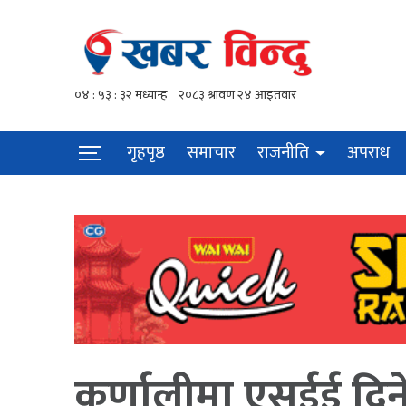
गृहपृष्ठ
समाचार
राजनीति
अपराध
कर्णालीमा एसईई दिने व