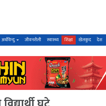
अर्थविन्दु
जीवनशैली
स्वास्थ्य
शिक्षा
खेलकुद
देश
िद्यार्थी घटे