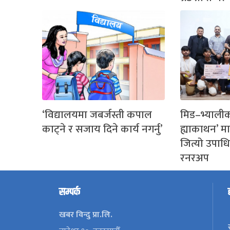
‘विद्यालयमा जबर्जस्ती कपाल
मिड–भ्यालीक
काट्ने र सजाय दिने कार्य नगर्नु’
ह्याकाथन’ म
जित्यो उपाधि,
रनरअप
सम्पर्क
खबर विन्दु प्रा.लि.