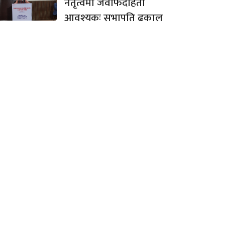
नेतृत्वमा जवाफदेहिता
आवश्यकः सभापति ढकाल