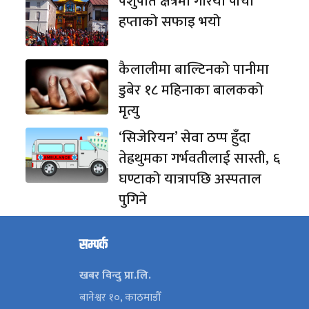
पशुपति क्षेत्रमा गरियो पाँचौँ
हप्ताको सफाइ भयो
कैलालीमा बाल्टिनको पानीमा
डुबेर १८ महिनाका बालकको
मृत्यु
‘सिजेरियन’ सेवा ठप्प हुँदा
तेह्रथुमका गर्भवतीलाई सास्ती, ६
घण्टाको यात्रापछि अस्पताल
पुगिने
सम्पर्क
खबर विन्दु प्रा.लि.
बानेश्वर १०, काठमाडौँ