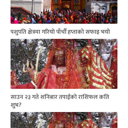
पशुपति क्षेत्रमा गरियो पाँचौँ हप्ताको सफाइ भयो
साउन २३ गते शनिबार तपाईको राशिफल कति
शुभ?