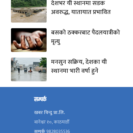
देशभर यी स्थानमा सडक
अवरुद्ध, यातायात प्रभावित
बसको ठक्करबाट पैदलयात्रीको
मृत्यु
मनसुन सक्रिय, देशका यी
स्थानमा भारी वर्षा हुने
सम्पर्क
खबर विन्दु प्रा.लि.
बानेश्वर १०, काठमाडौँ
सम्पर्क
9828035536