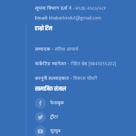
सूचना विभाग दर्ता नं
–४५३६-२०८०/०८१
Email:
khabarbindu1@gmail.com
हाम्रो टिम
सम्पादक -
सतिश आचार्य
मार्केटिङ म्यानेजर -
रोहित श्रेष्ठ [9841055202]
कानूनी सल्लाहकार -
विकाश चौधरी
सामाजिक संजाल
फेसबुक
ट्वीटर
यूट्युब