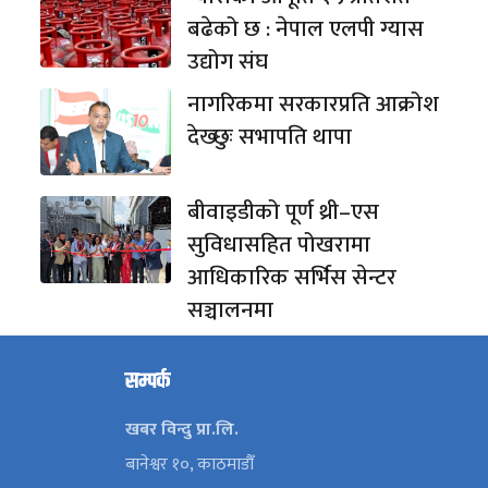
बढेको छ : नेपाल एलपी ग्यास
उद्योग संघ
नागरिकमा सरकारप्रति आक्रोश
देख्छुः सभापति थापा
बीवाइडीको पूर्ण थ्री–एस
सुविधासहित पोखरामा
आधिकारिक सर्भिस सेन्टर
सञ्चालनमा
सम्पर्क
खबर विन्दु प्रा.लि.
बानेश्वर १०, काठमाडौँ