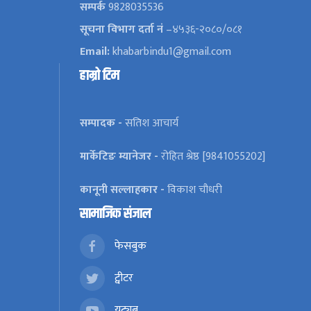
सम्पर्क
9828035536
सूचना विभाग दर्ता नं
–४५३६-२०८०/०८१
Email:
khabarbindu1@gmail.com
हाम्रो टिम
सम्पादक -
सतिश आचार्य
मार्केटिङ म्यानेजर -
रोहित श्रेष्ठ [9841055202]
कानूनी सल्लाहकार -
विकाश चौधरी
सामाजिक संजाल
फेसबुक
ट्वीटर
यूट्युब