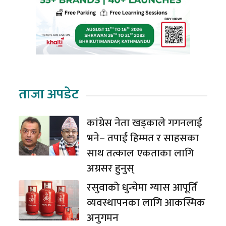
ताजा अपडेट
कांग्रेस नेता खड्काले गगनलाई
भने– तपाईं हिम्मत र साहसका
साथ तत्काल एकताका लागि
अग्रसर हुनुस्
रसुवाको धुन्चेमा ग्यास आपूर्ति
व्यवस्थापनका लागि आकस्मिक
अनुगमन