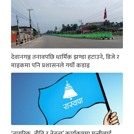
देवानगञ्ज तनावपछि धार्मिक झण्डा हटाउने, डिजे र
माइकमा पनि प्रशासनले गर्यो कडाइ
‘नागरिक, नीति र नेतृत्व’ कार्यक्रममा मन्त्रीलाई