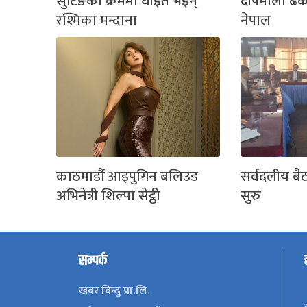
सुटिङको क्रममा घाइते भइन्
दीपमाला ढ
रश्मिका मन्दाना
नेपाल
काठमाडौं आइपुगिन बलिउड
सर्वदलीय बै
अभिनेत्री शिल्पा सेट्ठी
सुरु
सम्पर्क
खबर विन्दु प्रा.लि.