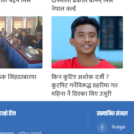
काल भईन मिस
दीपमाला ढकाल बनिन् मिस
नेपाल वर्ल्ड
ठक सिंहदरबारमा
किन कुटिए अशोक दर्जी ?
कुटपिट गर्नेविरूद्ध प्रहरीमा गत
महिना नै दिएका थिए उजुरी
हाम्रो टिम
सामाजिक संजाल
फेसबुक