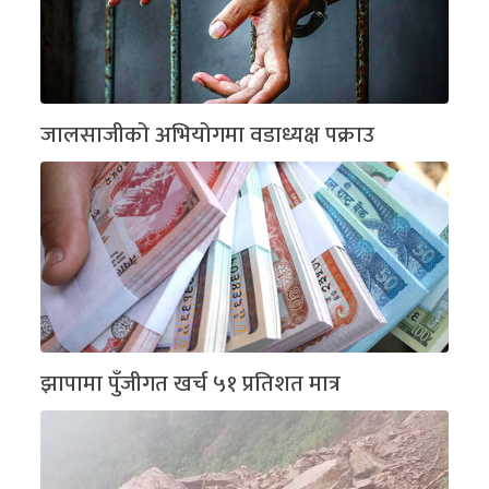
जालसाजीको अभियोगमा वडाध्यक्ष पक्राउ
झापामा पुँजीगत खर्च ५१ प्रतिशत मात्र