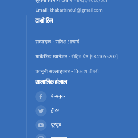
सूचना विभाग दर्ता नं
–४५३६-२०८०/०८१
Email:
khabarbindu1@gmail.com
हाम्रो टिम
सम्पादक -
सतिश आचार्य
मार्केटिङ म्यानेजर -
रोहित श्रेष्ठ [9841055202]
कानूनी सल्लाहकार -
विकाश चौधरी
सामाजिक संजाल
फेसबुक
ट्वीटर
यूट्युब