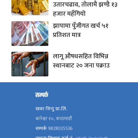
उतारचढाव, तोलामै झण्डै १३
हजार महँगियो
झापामा पुँजीगत खर्च ५१
प्रतिशत मात्र
लागू औषधसहित विभिन्न
स्थानबाट २० जना पक्राउ
सम्पर्क
खबर विन्दु प्रा.लि.
बानेश्वर १०, काठमाडौँ
सम्पर्क
9828035536