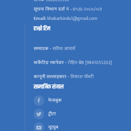
सूचना विभाग दर्ता नं
–४५३६-२०८०/०८१
Email:
khabarbindu1@gmail.com
हाम्रो टिम
सम्पादक -
सतिश आचार्य
मार्केटिङ म्यानेजर -
रोहित श्रेष्ठ [9841055202]
कानूनी सल्लाहकार -
विकाश चौधरी
सामाजिक संजाल
फेसबुक
ट्वीटर
यूट्युब