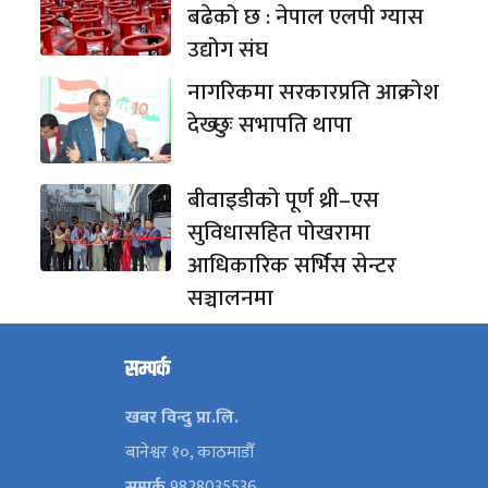
बढेको छ : नेपाल एलपी ग्यास
उद्योग संघ
नागरिकमा सरकारप्रति आक्रोश
देख्छुः सभापति थापा
बीवाइडीको पूर्ण थ्री–एस
सुविधासहित पोखरामा
आधिकारिक सर्भिस सेन्टर
सञ्चालनमा
सम्पर्क
खबर विन्दु प्रा.लि.
बानेश्वर १०, काठमाडौँ
सम्पर्क
9828035536