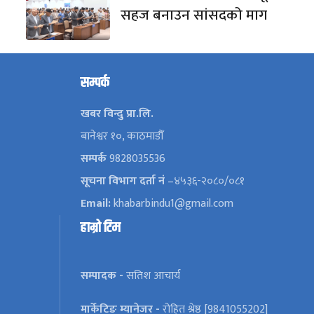
सहज बनाउन सांसदको माग
सम्पर्क
खबर विन्दु प्रा.लि.
बानेश्वर १०, काठमाडौँ
सम्पर्क
9828035536
सूचना विभाग दर्ता नं
–४५३६-२०८०/०८१
Email:
khabarbindu1@gmail.com
हाम्रो टिम
सम्पादक -
सतिश आचार्य
मार्केटिङ म्यानेजर -
रोहित श्रेष्ठ [9841055202]