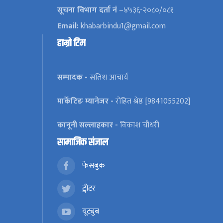
सूचना विभाग दर्ता नं
–४५३६-२०८०/०८१
Email:
khabarbindu1@gmail.com
हाम्रो टिम
सम्पादक -
सतिश आचार्य
मार्केटिङ म्यानेजर -
रोहित श्रेष्ठ [9841055202]
कानूनी सल्लाहकार -
विकाश चौधरी
सामाजिक संजाल
फेसबुक
ट्वीटर
यूट्युब