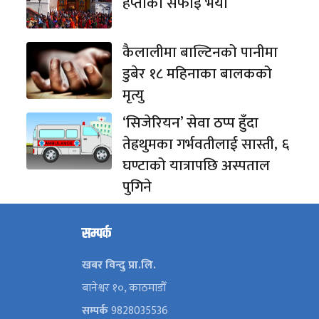
हप्ताको सफाइ भयो
कैलालीमा बाल्टिनको पानीमा
डुबेर १८ महिनाका बालकको
मृत्यु
‘सिजेरियन’ सेवा ठप्प हुँदा
तेह्रथुमका गर्भवतीलाई सास्ती, ६
घण्टाको यात्रापछि अस्पताल
पुगिने
सम्पर्क
खबर विन्दु प्रा.लि.
बानेश्वर १०, काठमाडौँ
सम्पर्क
9828035536