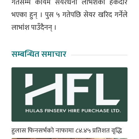
गतेसम्म कायम सेयरधनी लाभंशको हकदार
भएका हुन् । पुस ५ गतेपछि सेयर खरिद गर्नेले
लाभांश पाउँदैनन् ।
सम्बन्धित समाचार
हुलास फिनसर्भको नाफामा ८४.४५ प्रतिशत वृद्धि