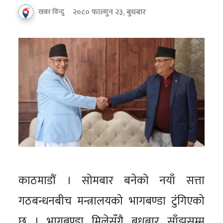
२०८० फाल्गुन २३, बुधबार
खबर विन्दु
काठमाडौं । सोमबार बनेको नयाँ सत्ता
गठबन्धनबीच मन्त्रालयको भागबण्डा टुंगिएको
छ । भागबण्डा मिलेसँगै बुधबार साँझसम्म