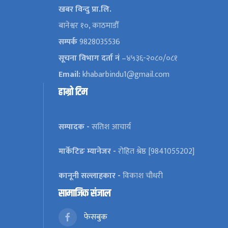
खबर विन्दु प्रा.लि.
बानेश्वर १०, काठमाडौँ
सम्पर्क
9828035536
सूचना विभाग दर्ता नं
–४५३६-२०८०/०८१
Email:
khabarbindu1@gmail.com
हाम्रो टिम
सम्पादक -
सतिश आचार्य
मार्केटिङ म्यानेजर -
रोहित श्रेष्ठ [9841055202]
कानूनी सल्लाहकार -
विकाश चौधरी
सामाजिक संजाल
फेसबुक