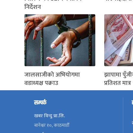
निर्देशन
जालसाजीको अभियोगमा
झापामा पुँज
वडाध्यक्ष पक्राउ
प्रतिशत मात्र
सम्पर्क
खबर विन्दु प्रा.लि.
बानेश्वर १०, काठमाडौँ