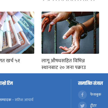
ीगत खर्च ५१
लागू औषधसहित विभिन्न
स्थानबाट २० जना पक्राउ
हाम्रो टिम
सामाजिक संजाल
फेसबुक
सम्पादक -
सतिश आचार्य
ट्वीटर