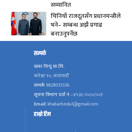
सम्मानित
चिनियाँ राजदूतसँग प्रधानमन्त्रीले
भने– सम्बन्ध अझै प्रगाढ
बनाउनुपर्नेछ
सम्पर्क
खबर विन्दु प्रा.लि.
बानेश्वर १०, काठमाडौँ
सम्पर्क
9828035536
सूचना विभाग दर्ता नं
–४५३६-२०८०/०८१
Email:
khabarbindu1@gmail.com
हाम्रो टिम