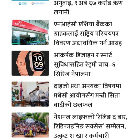
अगुवाइ, ९ अर्ब ६७ करोड ऋण
लगानी
एनआईसी एशिया बैंकका
ग्राहकलाई राष्ट्रिय परिचयपत्र
विवरण अद्यावधिक गर्न आग्रह
आकर्षक डिजाइन र स्मार्ट
सुविधासहित रेड्मी वाच–६
सिरिज नेपालमा
दाइजो प्रथा अन्त्यका विषयमा
मधेसी आयोगसँग मन्त्री सिता
बादीको छलफल
नेशनल लाइफको ‘रेजिङ द बार,
रिडिफाइनिङ सक्सेस’ सम्मेलन,
उत्कृष्ट शाखा र कर्मचारी