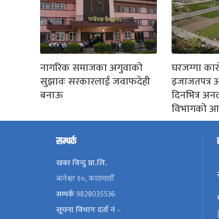
नागरिक समाजका अगुवाको
घरजग्गा का
सुझावः सरकारलाई जवाफदेही
इजाजतपत्र अ
बनाऊ
दिनभित्र अ
विभागको आग
सम्पर्क
खबर विन्दु प्रा.लि.
बानेश्वर १०, काठमाडौँ
सम्पर्क
9828035536
सूचना विभाग दर्ता नं
–