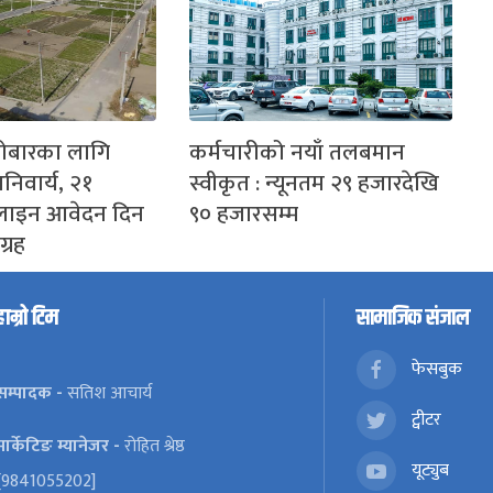
रोबारका लागि
कर्मचारीको नयाँ तलबमान
निवार्य, २१
स्वीकृत : न्यूनतम २९ हजारदेखि
नलाइन आवेदन दिन
९० हजारसम्म
्रह
हाम्रो टिम
सामाजिक संजाल
फेसबुक
सम्पादक -
सतिश आचार्य
ट्वीटर
मार्केटिङ म्यानेजर -
रोहित श्रेष्ठ
यूट्युब
[9841055202]