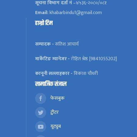
सूचना विभाग दर्ता नं
–४५३६-२०८०/०८१
Email:
khabarbindu1@gmail.com
हाम्रो टिम
सम्पादक -
सतिश आचार्य
मार्केटिङ म्यानेजर -
रोहित श्रेष्ठ [9841055202]
कानूनी सल्लाहकार -
विकाश चौधरी
सामाजिक संजाल
फेसबुक
ट्वीटर
यूट्युब