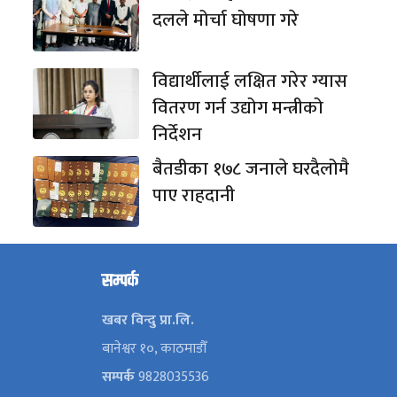
दलले मोर्चा घोषणा गरे
विद्यार्थीलाई लक्षित गरेर ग्यास
वितरण गर्न उद्योग मन्त्रीको
निर्देशन
बैतडीका १७८ जनाले घरदैलोमै
पाए राहदानी
सम्पर्क
खबर विन्दु प्रा.लि.
बानेश्वर १०, काठमाडौँ
सम्पर्क
9828035536