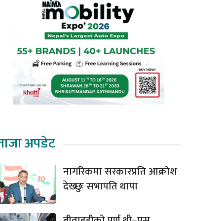
ताजा अपडेट
नागरिकमा सरकारप्रति आक्रोश
देख्छुः सभापति थापा
बीवाइडीको पूर्ण थ्री–एस