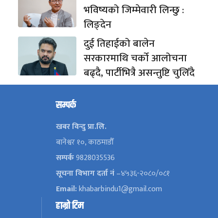
भविष्यको जिम्मेवारी लिन्छु :
लिङ्देन
दुई तिहाईको बालेन
सरकारमाथि चर्को आलोचना
बढ्दै, पार्टीभित्रै असन्तुष्टि चुलिँदै
सम्पर्क
खबर विन्दु प्रा.लि.
बानेश्वर १०, काठमाडौँ
सम्पर्क
9828035536
सूचना विभाग दर्ता नं
–४५३६-२०८०/०८१
Email:
khabarbindu1@gmail.com
हाम्रो टिम