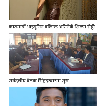
काठमाडौं आइपुगिन बलिउड अभिनेत्री शिल्पा सेट्ठी
सर्वदलीय बैठक सिंहदरबारमा सुरु