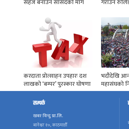
सहज बनाउन सांसदको माग
गराउन रुलि
करदाता प्रोत्साहन उपहारः दश
भदौदेखि आन्
लाखको ‘बम्पर’ पुरस्कार घोषणा
महासंघको नि
सम्पर्क
खबर विन्दु प्रा.लि.
बानेश्वर १०, काठमाडौँ