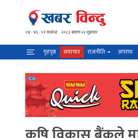
गृहपृष्ठ
समाचार
राजनीति
अपराध
कृषि विकास बैंकले म