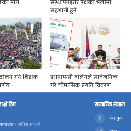
ङको माग
संस्थापनइतर पक्षको भेलामा
सहभागी हुने
दोलन गर्ने शिक्षक
प्रधानमन्त्री बालेनले सार्वजनिक
र्णय
गरे चौमासिक प्रगति विवरण
हाम्रो टिम
सामाजिक संजाल
फेसबुक
सम्पादक -
सतिश आचार्य