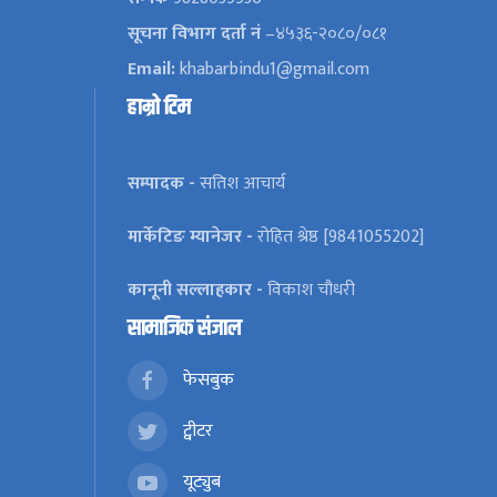
सूचना विभाग दर्ता नं
–४५३६-२०८०/०८१
Email:
khabarbindu1@gmail.com
हाम्रो टिम
सम्पादक -
सतिश आचार्य
मार्केटिङ म्यानेजर -
रोहित श्रेष्ठ [9841055202]
कानूनी सल्लाहकार -
विकाश चौधरी
सामाजिक संजाल
फेसबुक
ट्वीटर
यूट्युब