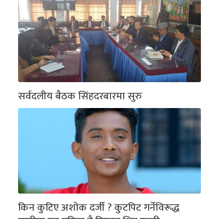
सर्वदलीय बैठक सिंहदरबारमा सुरु
किन कुटिए अशोक दर्जी ? कुटपिट गर्नेविरूद्ध