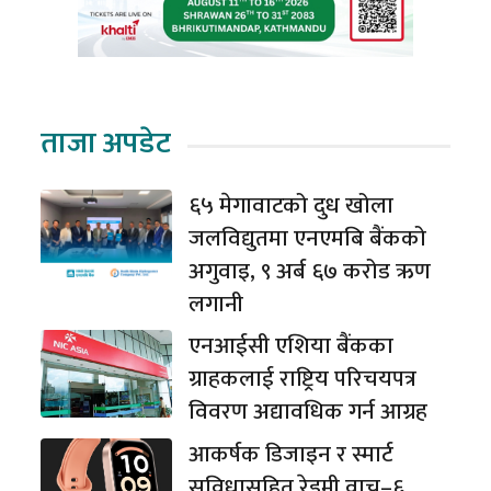
ताजा अपडेट
६५ मेगावाटको दुध खोला
जलविद्युतमा एनएमबि बैंकको
अगुवाइ, ९ अर्ब ६७ करोड ऋण
लगानी
एनआईसी एशिया बैंकका
ग्राहकलाई राष्ट्रिय परिचयपत्र
विवरण अद्यावधिक गर्न आग्रह
आकर्षक डिजाइन र स्मार्ट
सुविधासहित रेड्मी वाच–६