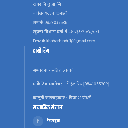
खबर विन्दु प्रा.लि.
बानेश्वर १०, काठमाडौँ
सम्पर्क
9828035536
सूचना विभाग दर्ता नं
–४५३६-२०८०/०८१
Email:
khabarbindu1@gmail.com
हाम्रो टिम
सम्पादक -
सतिश आचार्य
मार्केटिङ म्यानेजर -
रोहित श्रेष्ठ [9841055202]
कानूनी सल्लाहकार -
विकाश चौधरी
सामाजिक संजाल
फेसबुक