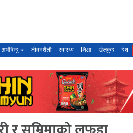
अर्थविन्दु
जीवनशैली
स्वास्थ्य
शिक्षा
खेलकुद
देश
री र सुम्निमाको लफडा