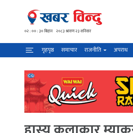
गृहपृष्ठ
समाचार
राजनीति
अपराध
हास्य कलाकार म्याकु