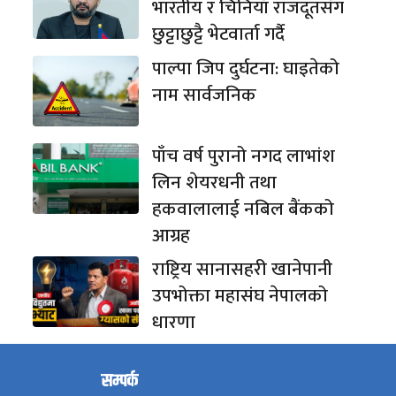
भारतीय र चिनियाँ राजदूतसँग
छुट्टाछुट्टै भेटवार्ता गर्दै
पाल्पा जिप दुर्घटना: घाइतेको
नाम सार्वजनिक
पाँच वर्ष पुरानो नगद लाभांश
लिन शेयरधनी तथा
हकवालालाई नबिल बैंकको
आग्रह
राष्ट्रिय सानासहरी खानेपानी
उपभोक्ता महासंघ नेपालको
धारणा
सम्पर्क