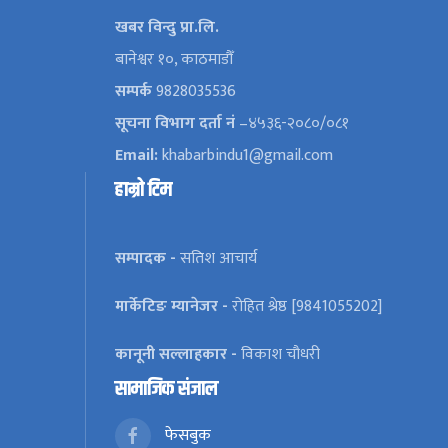
खबर विन्दु प्रा.लि.
बानेश्वर १०, काठमाडौँ
सम्पर्क
9828035536
सूचना विभाग दर्ता नं
–४५३६-२०८०/०८१
Email:
khabarbindu1@gmail.com
हाम्रो टिम
सम्पादक -
सतिश आचार्य
मार्केटिङ म्यानेजर -
रोहित श्रेष्ठ [9841055202]
कानूनी सल्लाहकार -
विकाश चौधरी
सामाजिक संजाल
फेसबुक