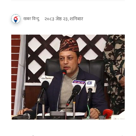
२०८३ जेष्ठ २३, शनिबार
खबर विन्दु