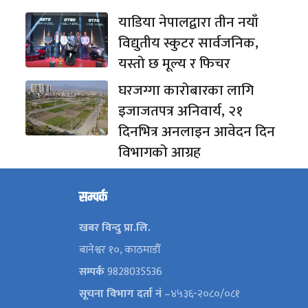
याडिया नेपालद्वारा तीन नयाँ
विद्युतीय स्कुटर सार्वजनिक,
यस्तो छ मूल्य र फिचर
घरजग्गा कारोबारका लागि
इजाजतपत्र अनिवार्य, २१
दिनभित्र अनलाइन आवेदन दिन
विभागको आग्रह
सम्पर्क
खबर विन्दु प्रा.लि.
बानेश्वर १०, काठमाडौँ
सम्पर्क
9828035536
सूचना विभाग दर्ता नं
–४५३६-२०८०/०८१