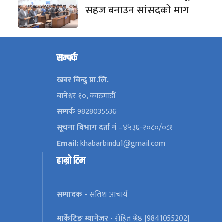
सहज बनाउन सांसदको माग
सम्पर्क
खबर विन्दु प्रा.लि.
बानेश्वर १०, काठमाडौँ
सम्पर्क
9828035536
सूचना विभाग दर्ता नं
–४५३६-२०८०/०८१
Email:
khabarbindu1@gmail.com
हाम्रो टिम
सम्पादक -
सतिश आचार्य
मार्केटिङ म्यानेजर -
रोहित श्रेष्ठ [9841055202]