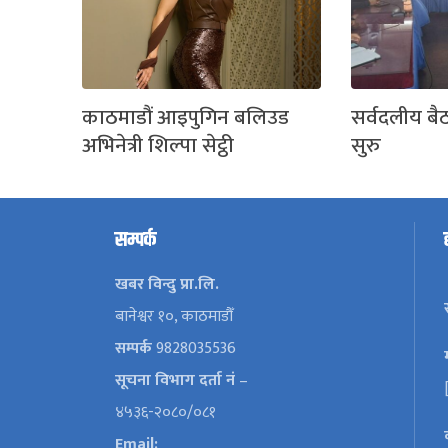
काठमाडौं आइपुगिन बलिउड
सर्वदलीय बै
अभिनेत्री शिल्पा सेट्ठी
सुरु
सम्पर्क
खबर विन्दु प्रा.लि.
बानेश्वर १०, काठमाडौँ
सम्पर्क
9828035536
सूचना विभाग दर्ता नं
–
४५३६-२०८०/०८१
Email: