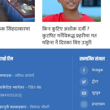
ठक सिंहदरबारमा
किन कुटिए अशोक दर्जी ?
कुटपिट गर्नेविरूद्ध प्रहरीमा गत
महिना नै दिएका थिए उजुरी
हाम्रो टिम
सामाजिक संजाल
फेसबुक
सम्पादक -
सतिश आचार्य
ट्वीटर
मार्केटिङ म्यानेजर -
रोहित श्रेष्ठ
यूट्युब
[9841055202]
इन्स्टाग्राम
कानूनी सल्लाहकार -
विकाश चौधरी