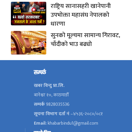
राष्ट्रिय सानासहरी खानेपानी
उपभोक्ता महासंघ नेपालको
धारणा
सुनको मूल्यमा सामान्य गिरावट,
चाँदीको भाउ बढ्यो
सम्पर्क
खबर विन्दु प्रा.लि.
बानेश्वर १०, काठमाडौँ
सम्पर्क
9828035536
सूचना विभाग दर्ता नं
–४५३६-२०८०/०८१
Email:
khabarbindu1@gmail.com