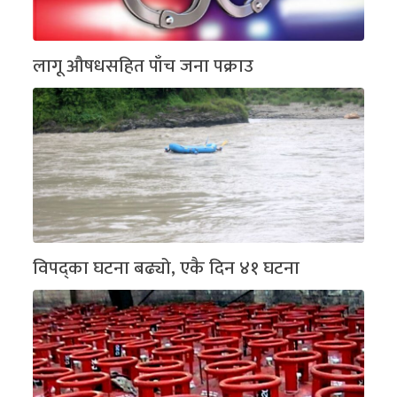
लागू औषधसहित पाँच जना पक्राउ
विपद्का घटना बढ्यो, एकै दिन ४१ घटना