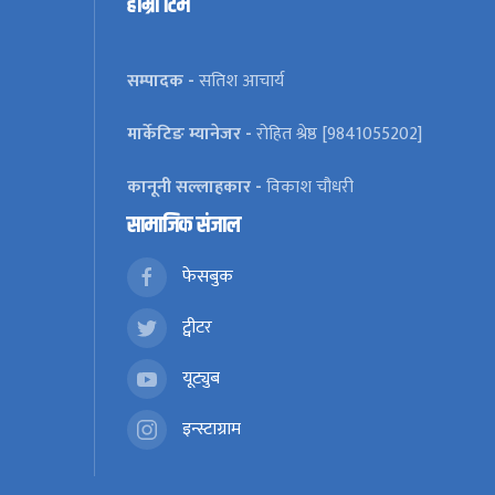
हाम्रो टिम
सम्पादक -
सतिश आचार्य
मार्केटिङ म्यानेजर -
रोहित श्रेष्ठ [9841055202]
कानूनी सल्लाहकार -
विकाश चौधरी
सामाजिक संजाल
फेसबुक
ट्वीटर
यूट्युब
इन्स्टाग्राम