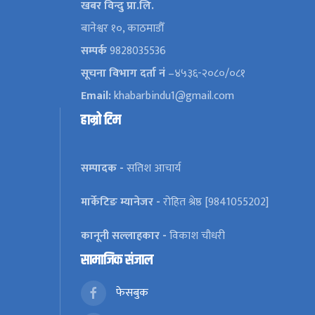
खबर विन्दु प्रा.लि.
बानेश्वर १०, काठमाडौँ
सम्पर्क
9828035536
सूचना विभाग दर्ता नं
–४५३६-२०८०/०८१
Email:
khabarbindu1@gmail.com
हाम्रो टिम
सम्पादक -
सतिश आचार्य
मार्केटिङ म्यानेजर -
रोहित श्रेष्ठ [9841055202]
कानूनी सल्लाहकार -
विकाश चौधरी
सामाजिक संजाल
फेसबुक