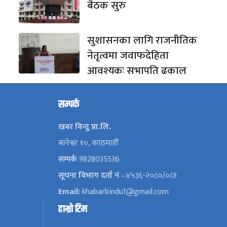
बैठक सुरु
सुशासनका लागि राजनीतिक
नेतृत्वमा जवाफदेहिता
आवश्यकः सभापति ढकाल
सम्पर्क
खबर विन्दु प्रा.लि.
बानेश्वर १०, काठमाडौँ
सम्पर्क
9828035536
सूचना विभाग दर्ता नं
–४५३६-२०८०/०८१
Email:
khabarbindu1@gmail.com
हाम्रो टिम