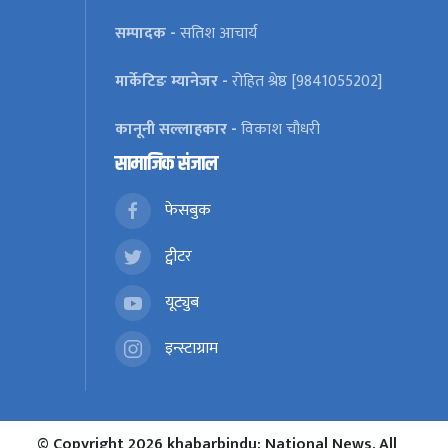
सम्पादक -
सतिश आचार्य
मार्केटिङ म्यानेजर -
रोहित श्रेष्ठ [9841055202]
कानूनी सल्लाहकार -
विकाश चौधरी
सामाजिक संजाल
फेसबुक
ट्वीटर
यूट्युब
इन्स्टाग्राम
© Copyright 2026 khabarbindu: National News. All