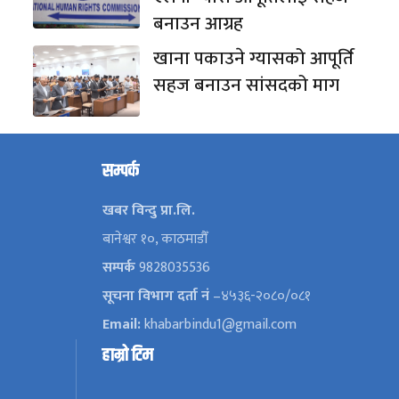
बनाउन आग्रह
खाना पकाउने ग्यासको आपूर्ति
सहज बनाउन सांसदको माग
सम्पर्क
खबर विन्दु प्रा.लि.
बानेश्वर १०, काठमाडौँ
सम्पर्क
9828035536
सूचना विभाग दर्ता नं
–४५३६-२०८०/०८१
Email:
khabarbindu1@gmail.com
हाम्रो टिम