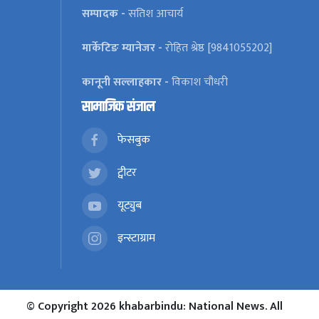
सम्पादक -
सतिश आचार्य
मार्केटिङ म्यानेजर -
रोहित श्रेष्ठ [9841055202]
कानूनी सल्लाहकार -
विकाश चौधरी
सामाजिक संजाल
फेसबुक
ट्वीटर
यूट्युब
इन्स्टाग्राम
© Copyright 2026 khabarbindu: National News. All