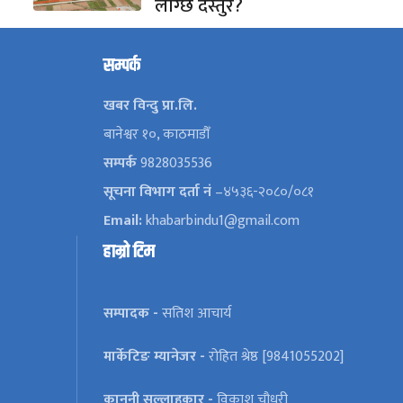
लाग्छ दस्तुर?
सम्पर्क
खबर विन्दु प्रा.लि.
बानेश्वर १०, काठमाडौँ
सम्पर्क
9828035536
सूचना विभाग दर्ता नं
–४५३६-२०८०/०८१
Email:
khabarbindu1@gmail.com
हाम्रो टिम
सम्पादक -
सतिश आचार्य
मार्केटिङ म्यानेजर -
रोहित श्रेष्ठ [9841055202]
कानूनी सल्लाहकार -
विकाश चौधरी