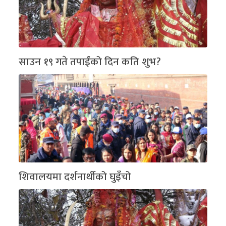
साउन १९ गते तपाईंको दिन कति शुभ?
शिवालयमा दर्शनार्थीको घुइँचो