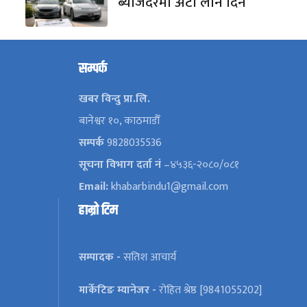
ब्याजदरमा अटो लोन दिने
सम्पर्क
खबर विन्दु प्रा.लि.
बानेश्वर १०, काठमाडौँ
सम्पर्क
9828035536
सूचना विभाग दर्ता नं
–४५३६-२०८०/०८१
Email:
khabarbindu1@gmail.com
हाम्रो टिम
सम्पादक -
सतिश आचार्य
मार्केटिङ म्यानेजर -
रोहित श्रेष्ठ [9841055202]