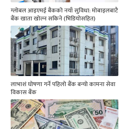
ग्लोबल आइएमई बैकको नयाँ सुविधा: मोबाइलबाटै
बैंक खाता खोल्न सकिने (भिडियोसहित)
लाभाशं घोषणा गर्ने पहिलो बैंक बन्यो कामना सेवा
विकास बैंक