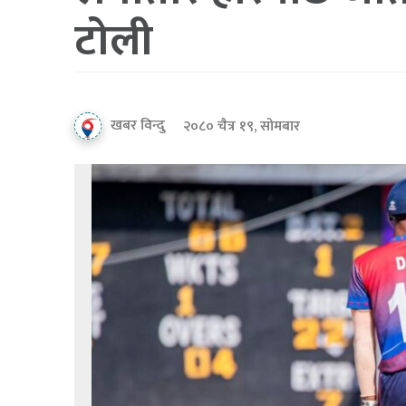
टोली
खबर विन्दु
२०८० चैत्र १९, सोमबार