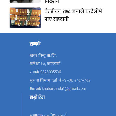
निर्देशन
बैतडीका १७८ जनाले घरदैलोमै
पाए राहदानी
सम्पर्क
खबर विन्दु प्रा.लि.
बानेश्वर १०, काठमाडौँ
सम्पर्क
9828035536
सूचना विभाग दर्ता नं
–४५३६-२०८०/०८१
Email:
khabarbindu1@gmail.com
हाम्रो टिम
सम्पादक -
सतिश आचार्य