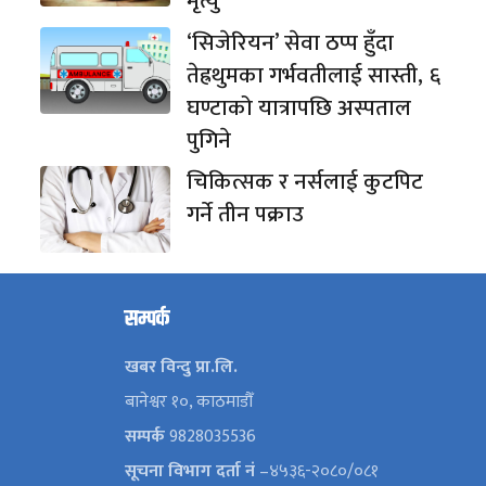
मृत्यु
‘सिजेरियन’ सेवा ठप्प हुँदा
तेह्रथुमका गर्भवतीलाई सास्ती, ६
घण्टाको यात्रापछि अस्पताल
पुगिने
चिकित्सक र नर्सलाई कुटपिट
गर्ने तीन पक्राउ
सम्पर्क
खबर विन्दु प्रा.लि.
बानेश्वर १०, काठमाडौँ
सम्पर्क
9828035536
सूचना विभाग दर्ता नं
–४५३६-२०८०/०८१