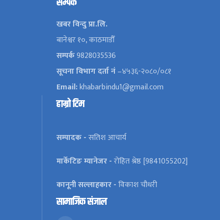
सम्पर्क
खबर विन्दु प्रा.लि.
बानेश्वर १०, काठमाडौँ
सम्पर्क
9828035536
सूचना विभाग दर्ता नं
–४५३६-२०८०/०८१
Email:
khabarbindu1@gmail.com
हाम्रो टिम
सम्पादक -
सतिश आचार्य
मार्केटिङ म्यानेजर -
रोहित श्रेष्ठ [9841055202]
कानूनी सल्लाहकार -
विकाश चौधरी
सामाजिक संजाल