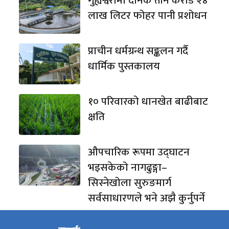
गुह्येश्वरीमा दैनिक तीन करोड २४
लाख लिटर फोहर पानी प्रशोधन
प्राचीन धर्मग्रन्थ सङ्कलन गर्दै
धार्मिक पुस्तकालय
१० परिवारको धानखेत बाढीबाट
क्षति
औपचारिक रूपमा उद्घाटन
भइसकेको नागढुङ्गा–
सिस्नेखोला सुरुङमार्ग
सर्वसाधारणले भने अझै कुर्नुपर्ने