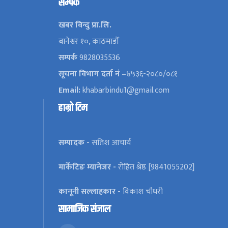
सम्पर्क
खबर विन्दु प्रा.लि.
बानेश्वर १०, काठमाडौँ
सम्पर्क
9828035536
सूचना विभाग दर्ता नं
–४५३६-२०८०/०८१
Email:
khabarbindu1@gmail.com
हाम्रो टिम
सम्पादक -
सतिश आचार्य
मार्केटिङ म्यानेजर -
रोहित श्रेष्ठ [9841055202]
कानूनी सल्लाहकार -
विकाश चौधरी
सामाजिक संजाल