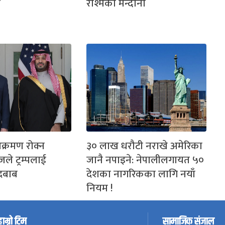
ु
रश्मिका मन्दाना
क्रमण रोक्न
३० लाख धरौटी नराखे अमेरिका
ले ट्रम्पलाई
जानै नपाइने: नेपालीलगायत ५०
दबाब
देशका नागरिकका लागि नयाँ
नियम !
हाम्रो टिम
सामाजिक संजाल