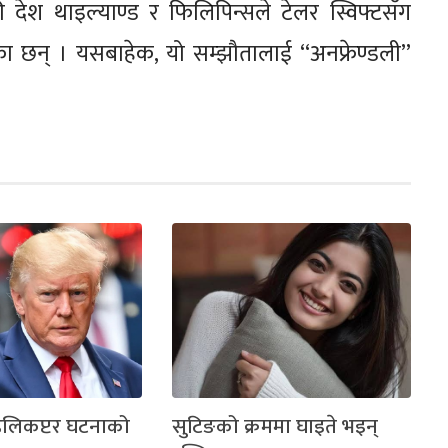
 देश थाइल्याण्ड र फिलिपिन्सले टेलर स्विफ्टसँग
ा छन् । यसबाहेक, यो सम्झौतालाई “अनफ्रेण्डली”
 हेलिकप्टर घटनाको
सुटिङको क्रममा घाइते भइन्