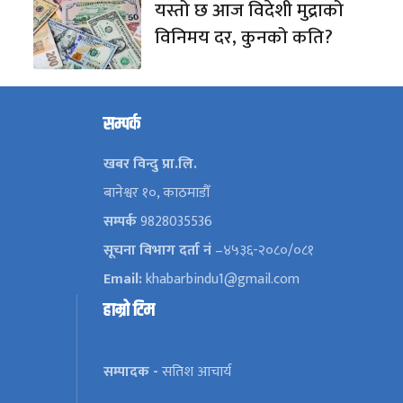
यस्तो छ आज विदेशी मुद्राको
विनिमय दर, कुनको कति?
सम्पर्क
खबर विन्दु प्रा.लि.
बानेश्वर १०, काठमाडौँ
सम्पर्क
9828035536
सूचना विभाग दर्ता नं
–४५३६-२०८०/०८१
Email:
khabarbindu1@gmail.com
हाम्रो टिम
सम्पादक -
सतिश आचार्य