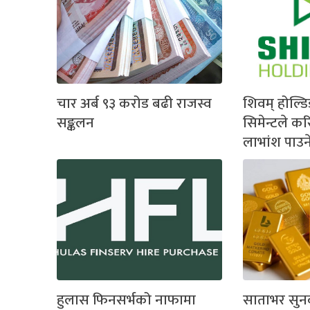
चार अर्ब ९३ करोड बढी राजस्व
शिवम् होल्ड
सङ्कलन
सिमेन्टले कर
लाभांश पाउन
हुलास फिनसर्भको नाफामा
साताभर सुनक