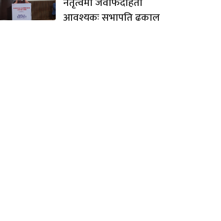
नेतृत्वमा जवाफदेहिता
आवश्यकः सभापति ढकाल