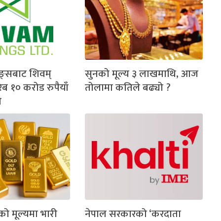
िङ्सबाट शिवम्
सुनको मूल्य ३ लाखमाथि, आज
िब १० करोड रुपैयाँ
तोलामा कतिले बढ्यो ?
े
ो मूल्यमा भारी
नेपाल सरकारको ‘करदाता