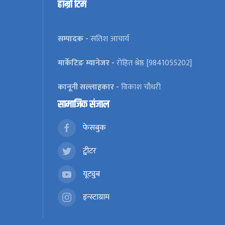
हाम्रो टिम
सम्पादक -
सतिश आचार्य
मार्केटिङ म्यानेजर -
रोहित श्रेष्ठ [9841055202]
कानूनी सल्लाहकार -
विकाश चौधरी
सामाजिक संजाल
फेसबुक
ट्वीटर
यूट्युब
इन्स्टाग्राम