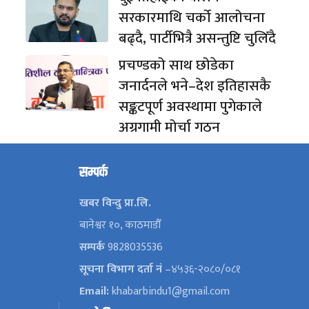
सरकारमाथि चर्को आलोचना
बढ्दै, पार्टीभित्रै असन्तुष्टि चुलिँदै
प्रचण्डको साथ छोडेका
जनार्दनले भने–देश इतिहासकै
सङ्कटपूर्ण अवस्थामा पुगेकाले
अग्रगामी मोर्चा गठन
सम्पर्क
खबर विन्दु प्रा.लि.
बानेश्वर १०, काठमाडौँ
सम्पर्क
9828035536
सूचना विभाग दर्ता नं
–४५३६-२०८०/०८१
Email:
khabarbindu1@gmail.com