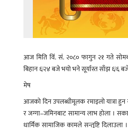
आज मिति विं. सं. २०८० फागुन २१ गते सोमब
बिहान ६ः२४ बजे भयो भने सूर्यास्त साँझ ६ः६ बजे
मेष
आजको दिन उपलब्धीमूलक रमाइलो यात्रा हुन 
र जग्गा–जमिनबाट सामान्य लाभ होला । सका
धार्मिक सामाजिक कामले सन्तुष्टि दिलाउला । द