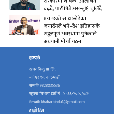
सरकारमाथि चर्को आलोचना
बढ्दै, पार्टीभित्रै असन्तुष्टि चुलिँदै
प्रचण्डको साथ छोडेका
जनार्दनले भने–देश इतिहासकै
सङ्कटपूर्ण अवस्थामा पुगेकाले
अग्रगामी मोर्चा गठन
सम्पर्क
खबर विन्दु प्रा.लि.
बानेश्वर १०, काठमाडौँ
सम्पर्क
9828035536
सूचना विभाग दर्ता नं
–४५३६-२०८०/०८१
Email:
khabarbindu1@gmail.com
हाम्रो टिम