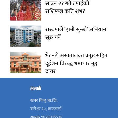
साउन २१ गते तपाईको
राशिफल कति शुभ?
रास्वपाले ‘हामी सुन्छौ’ अभियान
सुरु गर्ने
भेटनरी अस्पतालका प्रमुखसहित
दुईजनाविरुद्ध भ्रष्टाचार मुद्दा
दायर
सम्पर्क
खबर विन्दु प्रा.लि.
बानेश्वर १०, काठमाडौँ
सम्पर्क
9828035536