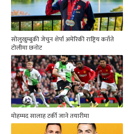
सोलुखुम्बुकी जेचुन शेर्पा अमेरिकी राष्ट्रिय कराँते
टोलीमा छनोट
मोहम्मद सालाह टर्की जाने तयारीमा