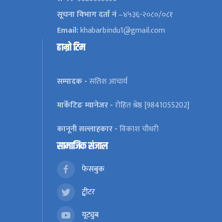
सूचना विभाग दर्ता नं
–४५३६-२०८०/०८१
Email:
khabarbindu1@gmail.com
हाम्रो टिम
सम्पादक -
सतिश आचार्य
मार्केटिङ म्यानेजर -
रोहित श्रेष्ठ [9841055202]
कानूनी सल्लाहकार -
विकाश चौधरी
सामाजिक संजाल
फेसबुक
ट्वीटर
यूट्युब