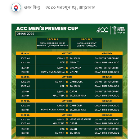
२०८० फाल्गुन १३, आईतवार
खबर विन्दु