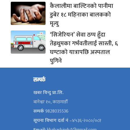
कैलालीमा बाल्टिनको पानीमा
डुबेर १८ महिनाका बालकको
मृत्यु
‘सिजेरियन’ सेवा ठप्प हुँदा
तेह्रथुमका गर्भवतीलाई सास्ती, ६
घण्टाको यात्रापछि अस्पताल
पुगिने
सम्पर्क
खबर विन्दु प्रा.लि.
बानेश्वर १०, काठमाडौँ
सम्पर्क
9828035536
सूचना विभाग दर्ता नं
–४५३६-२०८०/०८१
Email:
khabarbindu1@gmail.com