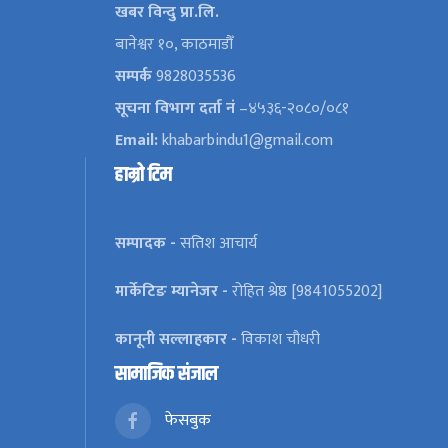
खबर विन्दु प्रा.लि.
बानेश्वर १०, काठमाडौँ
सम्पर्क
9828035536
सूचना विभाग दर्ता नं
–४५३६-२०८०/०८१
Email:
khabarbindu1@gmail.com
हाम्रो टिम
सम्पादक -
सतिश आचार्य
मार्केटिङ म्यानेजर -
रोहित श्रेष्ठ [9841055202]
कानूनी सल्लाहकार -
विकाश चौधरी
सामाजिक संजाल
फेसबुक