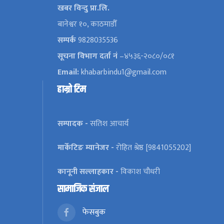
खबर विन्दु प्रा.लि.
बानेश्वर १०, काठमाडौँ
सम्पर्क
9828035536
सूचना विभाग दर्ता नं
–४५३६-२०८०/०८१
Email:
khabarbindu1@gmail.com
हाम्रो टिम
सम्पादक -
सतिश आचार्य
मार्केटिङ म्यानेजर -
रोहित श्रेष्ठ [9841055202]
कानूनी सल्लाहकार -
विकाश चौधरी
सामाजिक संजाल
फेसबुक