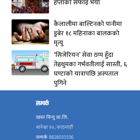
हप्ताको सफाइ भयो
कैलालीमा बाल्टिनको पानीमा
डुबेर १८ महिनाका बालकको
मृत्यु
‘सिजेरियन’ सेवा ठप्प हुँदा
तेह्रथुमका गर्भवतीलाई सास्ती, ६
घण्टाको यात्रापछि अस्पताल
पुगिने
सम्पर्क
खबर विन्दु प्रा.लि.
बानेश्वर १०, काठमाडौँ
सम्पर्क
9828035536