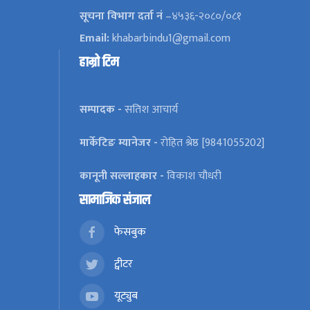
सूचना विभाग दर्ता नं
–४५३६-२०८०/०८१
Email:
khabarbindu1@gmail.com
हाम्रो टिम
सम्पादक -
सतिश आचार्य
मार्केटिङ म्यानेजर -
रोहित श्रेष्ठ [9841055202]
कानूनी सल्लाहकार -
विकाश चौधरी
सामाजिक संजाल
फेसबुक
ट्वीटर
यूट्युब