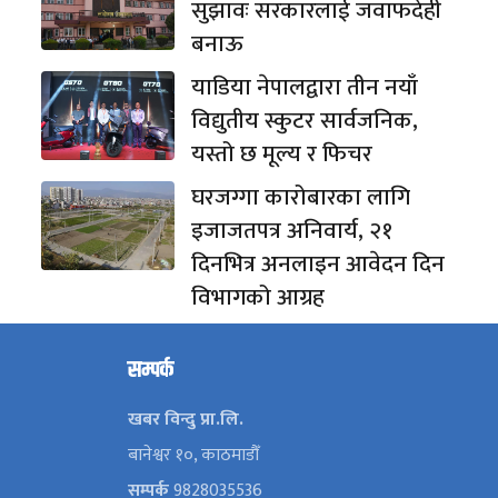
सुझावः सरकारलाई जवाफदेही
बनाऊ
याडिया नेपालद्वारा तीन नयाँ
विद्युतीय स्कुटर सार्वजनिक,
यस्तो छ मूल्य र फिचर
घरजग्गा कारोबारका लागि
इजाजतपत्र अनिवार्य, २१
दिनभित्र अनलाइन आवेदन दिन
विभागको आग्रह
सम्पर्क
खबर विन्दु प्रा.लि.
बानेश्वर १०, काठमाडौँ
सम्पर्क
9828035536