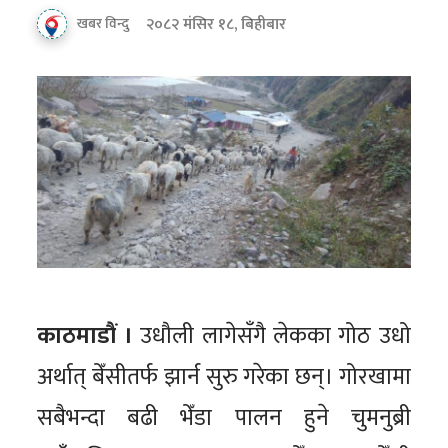
२०८२ मंसिर १८, बिहीबार
खबर विन्दु
काठमाडौं ।
उधौली लागेसँगै लेकका गोठ उधो
अर्थात् बेँसीतर्फ झार्न सुरु गरेका छन्। गोरखामा
सबैभन्दा बढी भेँडा पालन हुने चुमनुब्री