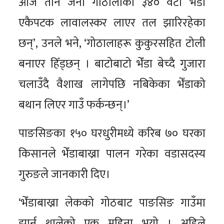
आज तीन जना गोठालाका ३४० वटा भेँडा
एकैपटक लावालस्कर लाएर तल झारिरहेका
छन्’, उनले भने, ‘गोठालाहरू कुकुरसहित टोली
बनाएर हिँड्छन् । बाटोबाटो भेँडा बेच्दै गुजारा
चलाउँदै वैशाख लागेपछि नबिकेका भेँडाको
बथान लिएर गाउँ फर्कन्छन्।’
पाङसिङका १५० घरधुरीमध्ये करिब ७० घरका
किसानले भेँडाबाख्रा पालन गरेका वडासदस्य
गुरुङले जानकारी दिए।
‘भेँडाबाख्रा लेकको गोठबाट पाङसिङ गाउँमा
झार्न थालेको एक महिना भयो । अहिले