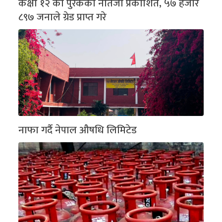
कक्षा १२ को पुरकको नतिजा प्रकाशित, ५७ हजार
८९७ जनाले ग्रेड प्राप्त गरे
नाफा गर्दै नेपाल औषधि लिमिटेड