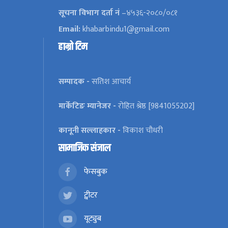
सूचना विभाग दर्ता नं
–४५३६-२०८०/०८१
Email:
khabarbindu1@gmail.com
हाम्रो टिम
सम्पादक -
सतिश आचार्य
मार्केटिङ म्यानेजर -
रोहित श्रेष्ठ [9841055202]
कानूनी सल्लाहकार -
विकाश चौधरी
सामाजिक संजाल
फेसबुक
ट्वीटर
यूट्युब