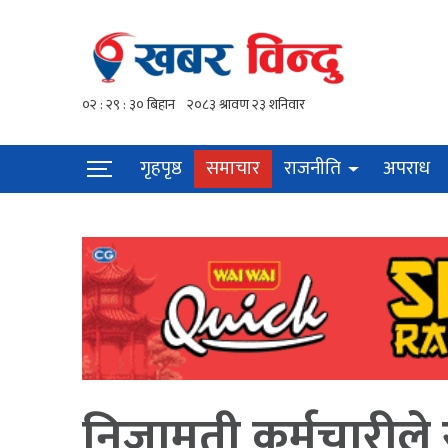
गृहपृष्ठ
समाचार
राजनीति
अपराध
निजामती कर्मचारीले स