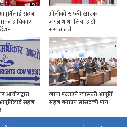
आपूर्तिलाई सहज
ओलीको खप्की खाएका
 मानव अधिकार
जगन्नाथ थपलिया अझै
्देशन
अस्पतालमै
र आयोगद्वारा
खाना पकाउने ग्यासको आपूर्ति
आपूर्तिलाई सहज
सहज बनाउन सांसदको माग
ह